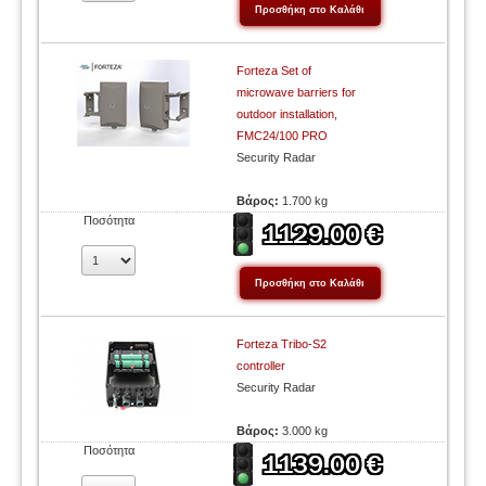
Forteza Set of
microwave barriers for
outdoor installation,
FMC24/100 PRO
Security Radar
Βάρος:
1.700 kg
Ποσότητα
Forteza Tribo-S2
controller
Security Radar
Βάρος:
3.000 kg
Ποσότητα