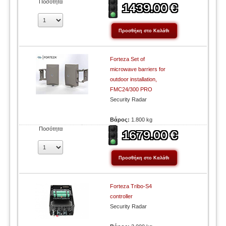
Ποσότητα
Forteza Set of
microwave barriers for
outdoor installation,
FMC24/300 PRO
Security Radar
Βάρος:
1.800 kg
Ποσότητα
Forteza Tribo-S4
controller
Security Radar