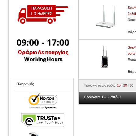
SeaM
2x5d
Rout
Βάρ
SeaM
ports
Rout
Βάρ
Πληρωμές
Προϊόντα ανά σελίδα:
10
|
20
|
30
Προϊόντα 1 - 3 από 3