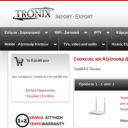
Επίγεια - Δορυφορικά
WiFi - Δικτυακά
IPTV
Κάμερε
Mobile - Αξεσουάρ Κινητών
TVs, video and audio
Ηλ/κός Εξ
Συσκευές και Αξεσουάρ 
Το Καλάθι μου
SeaMAX Router
Δεν υπάρχουν προϊόντα στο καλάθι σας.
Προϊόντα 1 - 3 από 3
Εξέλιξη Παραγγελίας
Εγγραφή
|
Σύνδεση
Seam
port 
Rout
Βάρ