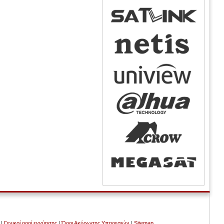
|
Γενικοί οροί εγγύησης
|
Όροι Ακύρωσης Υπηρεσιών
|
Sitemap