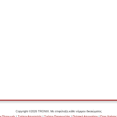
Copyright ©2026 TRONIX. Με επιφύλαξη κάθε νόμιμου δικαιώματος
ι Πληρωμής
|
Τρόποι Αποστολής
|
Τρόποι Παραγγελίας
|
Πολιτική Απορρήτου
|
Όροι Χρήσης