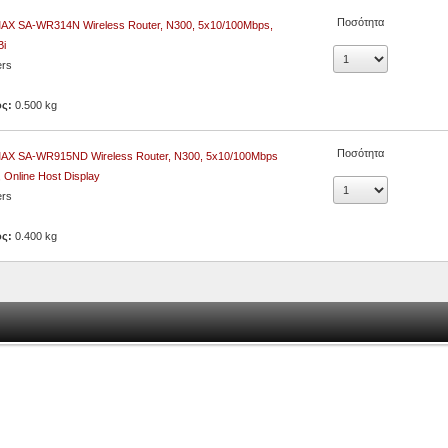
Ποσότητα
AX SA-WR314N Wireless Router, N300, 5x10/100Mbps,
Bi
ers
ος:
0.500 kg
Ποσότητα
AX SA-WR915ND Wireless Router, N300, 5x10/100Mbps
, Online Host Display
ers
ος:
0.400 kg