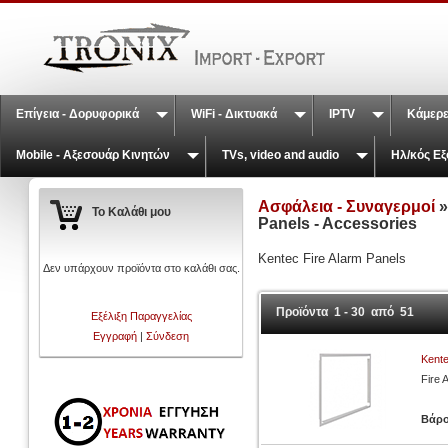
Επίγεια - Δορυφορικά
WiFi - Δικτυακά
IPTV
Κάμερε
Mobile - Αξεσουάρ Κινητών
TVs, video and audio
Ηλ/κός Εξ
Ασφάλεια - Συναγερμοί
Το Καλάθι μου
Panels - Accessories
Kentec Fire Alarm Panels
Δεν υπάρχουν προϊόντα στο καλάθι σας.
Προϊόντα 1 - 30 από 51
Εξέλιξη Παραγγελίας
Εγγραφή
|
Σύνδεση
Kent
Fire 
Βάρ