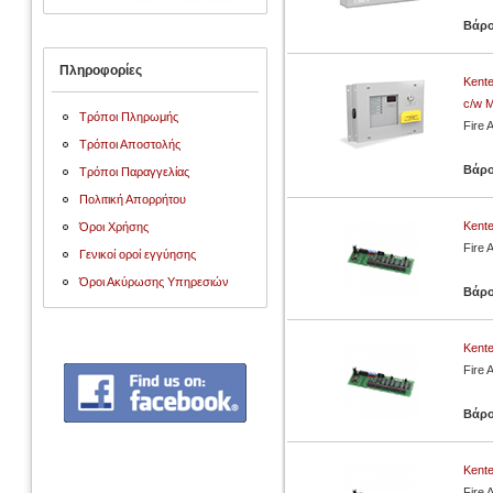
Βάρ
Πληροφορίες
Kente
c/w M
Τρόποι Πληρωμής
Fire 
Τρόποι Αποστολής
Βάρ
Τρόποι Παραγγελίας
Πολιτική Απορρήτου
Kente
Όροι Χρήσης
Fire 
Γενικοί οροί εγγύησης
Όροι Ακύρωσης Υπηρεσιών
Βάρ
Kente
Fire 
Βάρ
Kente
Fire 