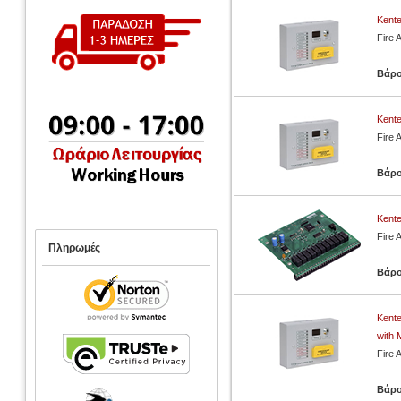
Kent
Fire 
Βάρ
Kent
Fire 
Βάρ
Kente
Fire 
Πληρωμές
Βάρ
Kente
with 
Fire 
Βάρ