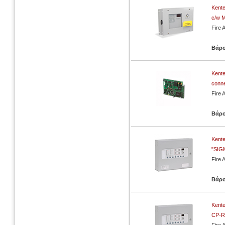
Kente
c/w M
Fire 
Βάρ
Kente
conne
Fire 
Βάρ
Kente
"SIG
Fire 
Βάρ
Kente
CP-R"