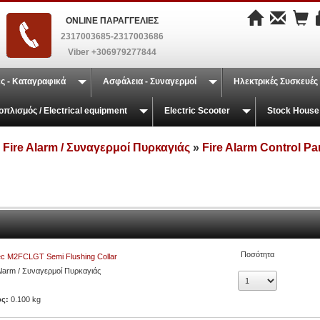
ONLINE ΠΑΡΑΓΓΕΛΙΕΣ
2317003685-2317003686
Viber +306979277844
ς - Καταγραφικά
Ασφάλεια - Συναγερμοί
Ηλεκτρικές Συσκευές
οπλισμός / Electrical equipment
Electric Scooter
Stock House
»
Fire Alarm / Συναγερμοί Πυρκαγιάς
»
Fire Alarm Control Pa
Ποσότητα
ec M2FCLGT Semi Flushing Collar
Alarm / Συναγερμοί Πυρκαγιάς
ος:
0.100 kg