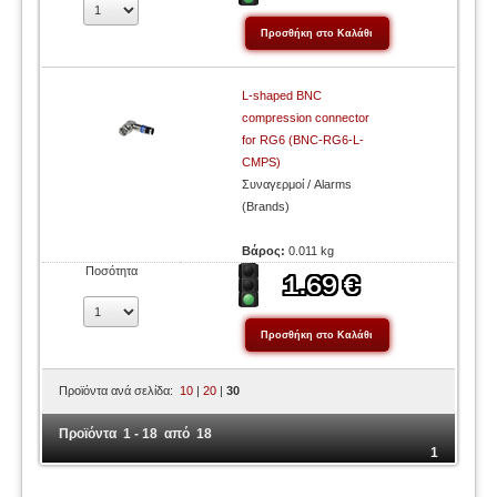
L-shaped BNC
compression connector
for RG6 (BNC-RG6-L-
CMPS)
Συναγερμοί / Alarms
(Brands)
Βάρος:
0.011 kg
Ποσότητα
Προϊόντα ανά σελίδα:
10
|
20
|
30
Προϊόντα 1 - 18 από 18
1