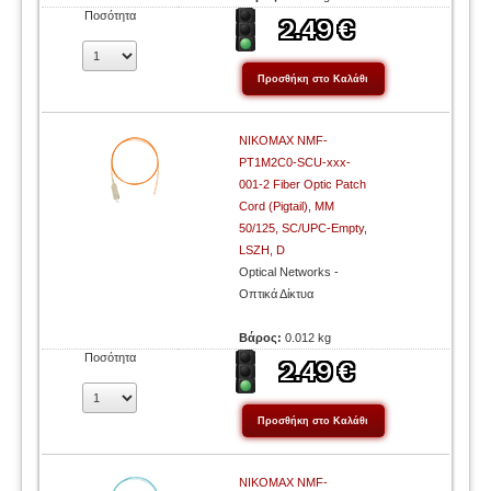
Ποσότητα
NIKOMAX NMF-
PT1M2C0-SCU-xxx-
001-2 Fiber Optic Patch
Cord (Pigtail), MM
50/125, SC/UPC-Empty,
LSZH, D
Optical Networks -
Οπτικά Δίκτυα
Βάρος:
0.012 kg
Ποσότητα
NIKOMAX NMF-