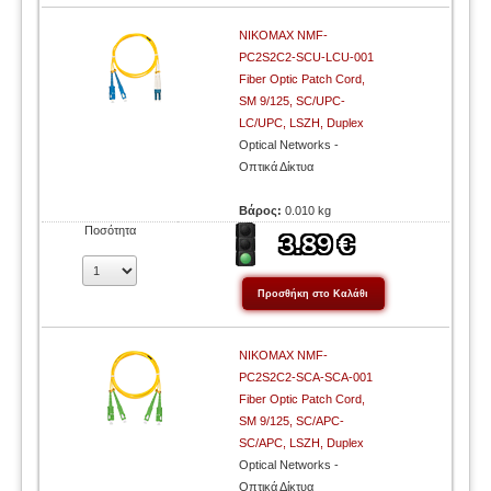
NIKOMAX NMF-
PC2S2C2-SCU-LCU-001
Fiber Optic Patch Cord,
SM 9/125, SC/UPC-
LC/UPC, LSZH, Duplex
Optical Networks -
Οπτικά Δίκτυα
Βάρος:
0.010 kg
Ποσότητα
NIKOMAX NMF-
PC2S2C2-SCA-SCA-001
Fiber Optic Patch Cord,
SM 9/125, SC/APC-
SC/APC, LSZH, Duplex
Optical Networks -
Οπτικά Δίκτυα