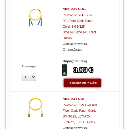
NIKOMAX NMF-
PC2S2C2-SCU-SCU-
001 Fiber Optic Patch
Cord, SM 9/125,
SC/UPC-SC/UPC, LSZH,
Duplex
Optical Networks -
Οπτικά Δίκτυα
Βάρος:
0.010 kg
Ποσότητα
NIKOMAX NMF-
PC2S2C2-LCA-LCA-001
Fiber Optic Patch Cord,
SM 9/125, LC/APC-
LC/APC, LSZH, Duplex
Optical Networks -