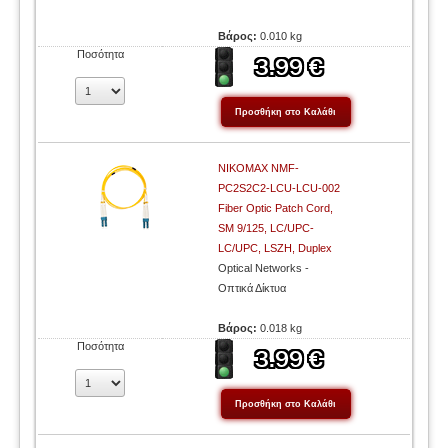
Βάρος:
0.010 kg
Ποσότητα
NIKOMAX NMF-
PC2S2C2-LCU-LCU-002
Fiber Optic Patch Cord,
SM 9/125, LC/UPC-
LC/UPC, LSZH, Duplex
Optical Networks -
Οπτικά Δίκτυα
Βάρος:
0.018 kg
Ποσότητα