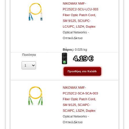
NIKOMAX NMF-
PC2S2C2-SCU-LCU-003
Fiber Optic Patch Cord,
SM 9/125, SC/UPC-
LC/UPC, LSZH, Duplex
Optical Networks -
Οπτικά Δίκτυα
Βάρος:
0.025 kg
Ποσότητα
NIKOMAX NMF-
PC2S2C2-SCA-SCA-003
Fiber Optic Patch Cord,
SM 9/125, SC/APC-
SC/APC, LSZH, Duplex
Optical Networks -
Οπτικά Δίκτυα