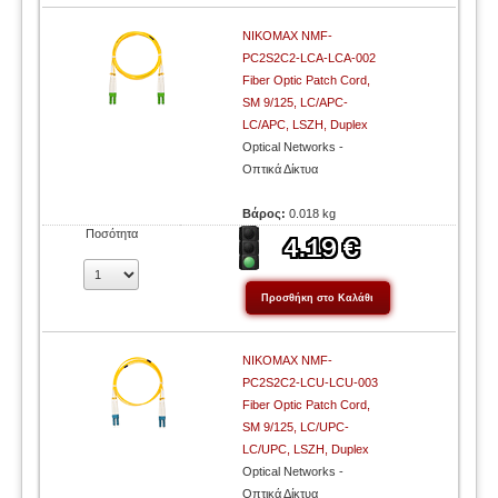
NIKOMAX NMF-
PC2S2C2-LCA-LCA-002
Fiber Optic Patch Cord,
SM 9/125, LC/APC-
LC/APC, LSZH, Duplex
Optical Networks -
Οπτικά Δίκτυα
Βάρος:
0.018 kg
Ποσότητα
NIKOMAX NMF-
PC2S2C2-LCU-LCU-003
Fiber Optic Patch Cord,
SM 9/125, LC/UPC-
LC/UPC, LSZH, Duplex
Optical Networks -
Οπτικά Δίκτυα