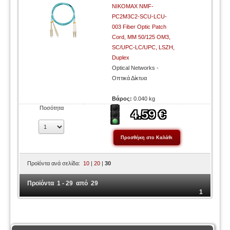
NIKOMAX NMF-
PC2M3C2-SCU-LCU-
003 Fiber Optic Patch
Cord, MM 50/125 OM3,
SC/UPC-LC/UPC, LSZH,
Duplex
Optical Networks -
Οπτικά Δίκτυα
Βάρος:
0.040 kg
Ποσότητα
Προϊόντα ανά σελίδα:
10
|
20
|
30
Προϊόντα 1 - 29 από 29
1