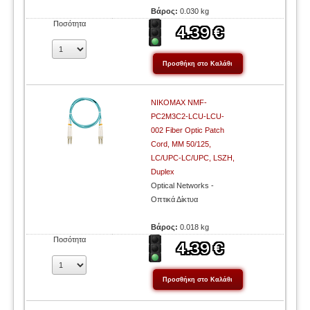
Βάρος:
0.030 kg
Ποσότητα
NIKOMAX NMF-
PC2M3C2-LCU-LCU-
002 Fiber Optic Patch
Cord, MM 50/125,
LC/UPC-LC/UPC, LSZH,
Duplex
Optical Networks -
Οπτικά Δίκτυα
Βάρος:
0.018 kg
Ποσότητα