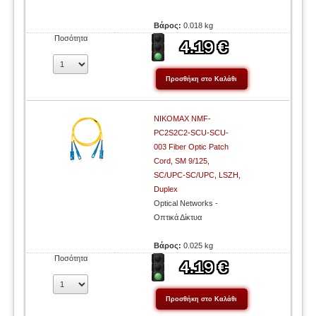
Βάρος:
0.018 kg
Ποσότητα
NIKOMAX NMF-
PC2S2C2-SCU-SCU-
003 Fiber Optic Patch
Cord, SM 9/125,
SC/UPC-SC/UPC, LSZH,
Duplex
Optical Networks -
Οπτικά Δίκτυα
Βάρος:
0.025 kg
Ποσότητα