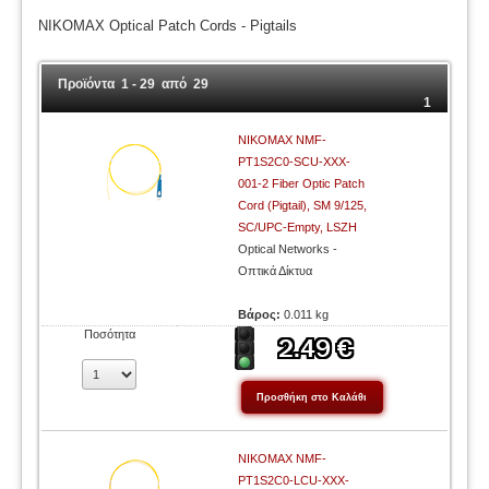
NIKOMAX Optical Patch Cords - Pigtails
Προϊόντα 1 - 29 από 29
1
NIKOMAX NMF-
PT1S2C0-SCU-XXX-
001-2 Fiber Optic Patch
Cord (Pigtail), SM 9/125,
SC/UPC-Empty, LSZH
Optical Networks -
Οπτικά Δίκτυα
Βάρος:
0.011 kg
Ποσότητα
NIKOMAX NMF-
PT1S2C0-LCU-XXX-