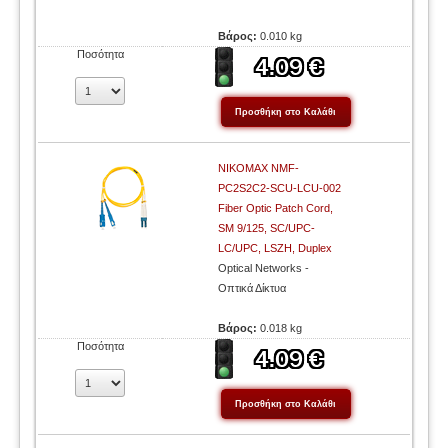
Βάρος:
0.010 kg
Ποσότητα
NIKOMAX NMF-
PC2S2C2-SCU-LCU-002
Fiber Optic Patch Cord,
SM 9/125, SC/UPC-
LC/UPC, LSZH, Duplex
Optical Networks -
Οπτικά Δίκτυα
Βάρος:
0.018 kg
Ποσότητα