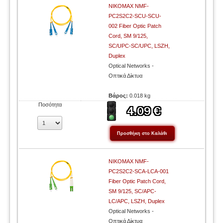
NIKOMAX NMF-
PC2S2C2-SCU-SCU-
002 Fiber Optic Patch
Cord, SM 9/125,
SC/UPC-SC/UPC, LSZH,
Duplex
Optical Networks -
Οπτικά Δίκτυα
Βάρος:
0.018 kg
Ποσότητα
NIKOMAX NMF-
PC2S2C2-SCA-LCA-001
Fiber Optic Patch Cord,
SM 9/125, SC/APC-
LC/APC, LSZH, Duplex
Optical Networks -
Οπτικά Δίκτυα