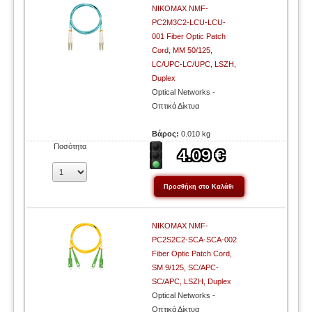
NIKOMAX NMF-
PC2M3C2-LCU-LCU-
001 Fiber Optic Patch
Cord, MM 50/125,
LC/UPC-LC/UPC, LSZH,
Duplex
Optical Networks -
Οπτικά Δίκτυα
Βάρος:
0.010 kg
Ποσότητα
NIKOMAX NMF-
PC2S2C2-SCA-SCA-002
Fiber Optic Patch Cord,
SM 9/125, SC/APC-
SC/APC, LSZH, Duplex
Optical Networks -
Οπτικά Δίκτυα