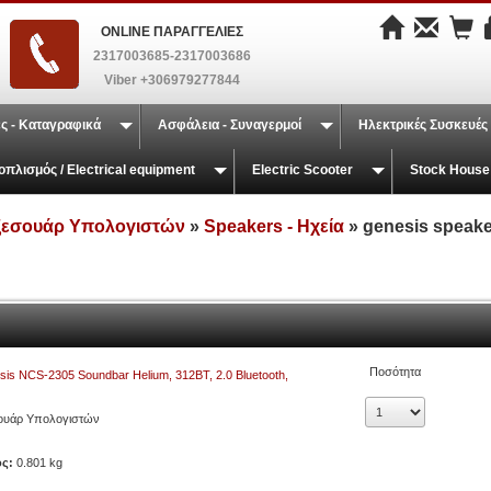
ONLINE ΠΑΡΑΓΓΕΛΙΕΣ
2317003685-2317003686
Viber +306979277844
ς - Καταγραφικά
Ασφάλεια - Συναγερμοί
Ηλεκτρικές Συσκευές
οπλισμός / Electrical equipment
Electric Scooter
Stock House
ξεσουάρ Υπολογιστών
»
Speakers - Ηχεία
» genesis speak
Ποσότητα
is NCS-2305 Soundbar Helium, 312BT, 2.0 Bluetooth,
e
ουάρ Υπολογιστών
ος:
0.801 kg