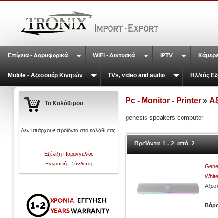
Επίγεια - Δορυφορικά
WiFi - Δικτυακά
IPTV
Κάμερε
Mobile - Αξεσουάρ Κινητών
TVs, video and audio
Ηλ/κός Εξ
Pc - Monitor - Printer
»
Α
Το Καλάθι μου
genesis speakers computer
Δεν υπάρχουν προϊόντα στο καλάθι σας.
Προϊόντα 1 - 2 από 2
Εξέλιξη Παραγγελίας
Εγγραφή
|
Σύνδεση
Genes
Whit
Αξεσ
Βάρ