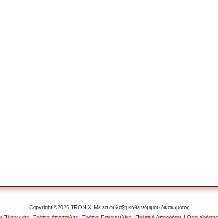
Copyright ©2026 TRONIX. Με επιφύλαξη κάθε νόμιμου δικαιώματος
ι Πληρωμής
|
Τρόποι Αποστολής
|
Τρόποι Παραγγελίας
|
Πολιτική Απορρήτου
|
Όροι Χρήσης