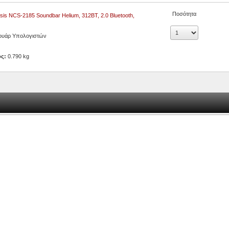
Ποσότητα
is NCS-2185 Soundbar Helium, 312BT, 2.0 Bluetooth,
k
ουάρ Υπολογιστών
ος:
0.790 kg