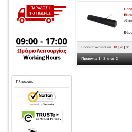
Genes
Blac
Αξεσ
Βάρ
Προϊόντα ανά σελίδα:
10
|
20
|
30
Προϊόντα 1 - 2 από 2
Πληρωμές