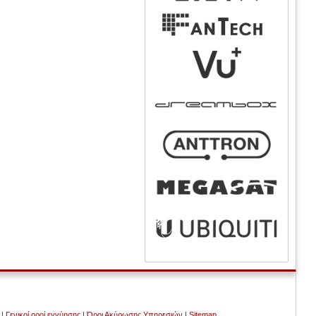
|
Γενικοί οροί εγγύησης
|
Όροι Ακύρωσης Υπηρεσιών
|
Sitemap