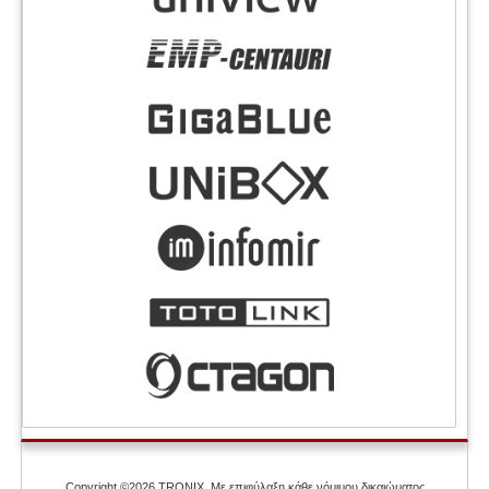
Copyright ©2026 TRONIX. Με επιφύλαξη κάθε νόμιμου δικαιώματος