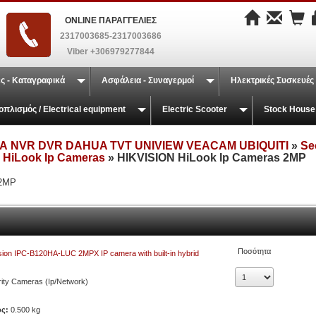
ONLINE ΠΑΡΑΓΓΕΛΙΕΣ
2317003685-2317003686
Viber +306979277844
ς - Καταγραφικά
Ασφάλεια - Συναγερμοί
Ηλεκτρικές Συσκευές
οπλισμός / Electrical equipment
Electric Scooter
Stock House
 NVR DVR DAHUA TVT UNIVIEW VEACAM UBIQUITI
»
Se
 HiLook Ip Cameras
» HIKVISION HiLook Ip Cameras 2MP
 2MP
Ποσότητα
sion IPC-B120HA-LUC 2MPX IP camera with built-in hybrid
ity Cameras (Ip/Network)
ος:
0.500 kg