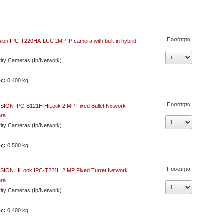
Ποσότητα
sion IPC-T220HA-LUC 2MP IP camera with built-in hybrid
ity Cameras (Ip/Network)
ος:
0.400 kg
Ποσότητα
ISION IPC-B121H HiLook 2 MP Fixed Bullet Network
ra
ity Cameras (Ip/Network)
ος:
0.500 kg
Ποσότητα
ISION HiLook IPC-T221H 2 MP Fixed Turret Network
ra
ity Cameras (Ip/Network)
ος:
0.400 kg