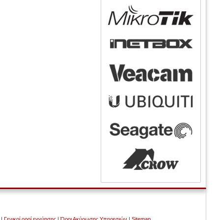
|
Γενικοί οροί εγγύησης
|
Όροι Ακύρωσης Υπηρεσιών
|
Sitemap