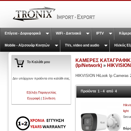
Επίγεια - Δορυφορικά
WiFi - Δικτυακά
IPTV
Κάμερε
Mobile - Αξεσουάρ Κινητών
TVs, video and audio
Ηλ/κός Εξ
ΚΑΜΕΡΕΣ ΚΑΤΑΓΡΑΦΙΚΑ
Το Καλάθι μου
(Ip/Network)
»
HIKVISION
HIKVISION HiLook Ip Cameras
Δεν υπάρχουν προϊόντα στο καλάθι σας.
Προϊόντα 1 - 4 από 4
Εξέλιξη Παραγγελίας
Εγγραφή
|
Σύνδεση
Hikvi
light
Secur
Βάρ