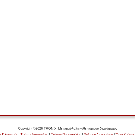
Copyright ©2026 TRONIX. Με επιφύλαξη κάθε νόμιμου δικαιώματος
ι Πληρωμής
|
Τρόποι Αποστολής
|
Τρόποι Παραγγελίας
|
Πολιτική Απορρήτου
|
Όροι Χρήσης