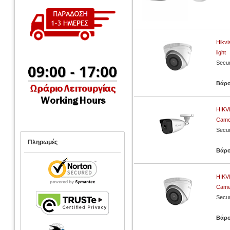
Hikvi
light
Secur
Βάρ
HIKV
Came
Secur
Πληρωμές
Βάρ
HIKV
Came
Secur
Βάρ