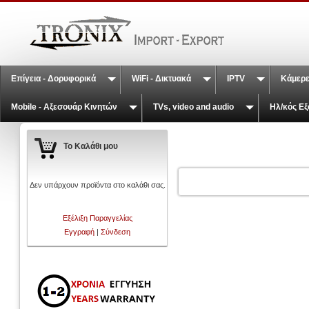
Επίγεια - Δορυφορικά
WiFi - Δικτυακά
IPTV
Κάμερε
Mobile - Αξεσουάρ Κινητών
TVs, video and audio
Ηλ/κός Εξ
Το Καλάθι μου
Δεν υπάρχουν προϊόντα στο καλάθι σας.
Εξέλιξη Παραγγελίας
Εγγραφή
|
Σύνδεση