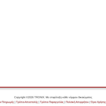
Copyright ©2026 TRONIX. Με επιφύλαξη κάθε νόμιμου δικαιώματος
ι Πληρωμής
|
Τρόποι Αποστολής
|
Τρόποι Παραγγελίας
|
Πολιτική Απορρήτου
|
Όροι Χρήσης