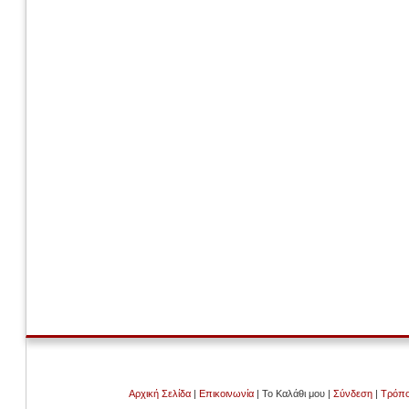
Αρχική Σελίδα
|
Επικοινωνία
| Το Καλάθι μου |
Σύνδεση
|
Τρόπο