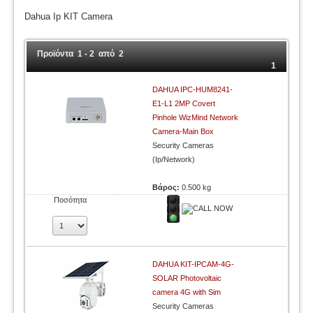
Dahua Ip KIT Camera
Προϊόντα 1 - 2 από 2
1
DAHUA IPC-HUM8241-
E1-L1 2MP Covert
Pinhole WizMind Network
Camera-Main Box
Security Cameras
(Ip/Network)
Βάρος:
0.500 kg
Ποσότητα
DAHUA KIT-IPCAM-4G-
SOLAR Photovoltaic
camera 4G with Sim
Security Cameras