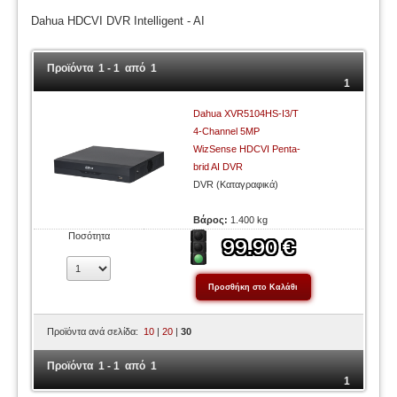
Dahua HDCVI DVR Intelligent - AI
Προϊόντα 1 - 1 από 1
1
Dahua XVR5104HS-I3/T
4-Channel 5MP
WizSense HDCVI Penta-
brid AI DVR
DVR (Καταγραφικά)
Βάρος:
1.400 kg
Ποσότητα
Προϊόντα ανά σελίδα:
10
|
20
|
30
Προϊόντα 1 - 1 από 1
1