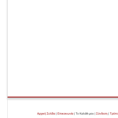
Αρχική Σελίδα
|
Επικοινωνία
| Το Καλάθι μου |
Σύνδεση
|
Τρόπο