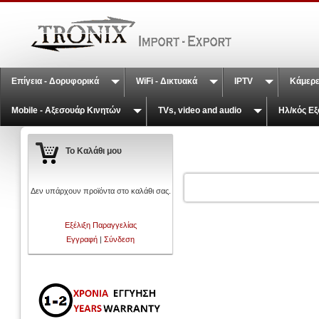
Επίγεια - Δορυφορικά
WiFi - Δικτυακά
IPTV
Κάμερε
Mobile - Αξεσουάρ Κινητών
TVs, video and audio
Ηλ/κός Εξ
Το Καλάθι μου
Δεν υπάρχουν προϊόντα στο καλάθι σας.
Εξέλιξη Παραγγελίας
Εγγραφή
|
Σύνδεση