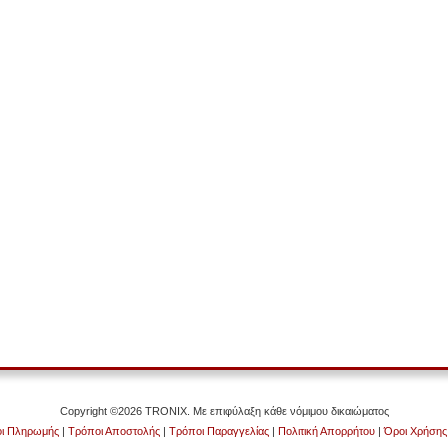
Copyright ©2026 TRONIX. Με επιφύλαξη κάθε νόμιμου δικαιώματος
ι Πληρωμής
|
Τρόποι Αποστολής
|
Τρόποι Παραγγελίας
|
Πολιτική Απορρήτου
|
Όροι Χρήσης