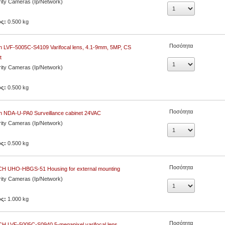
ity Cameras (Ip/Network)
ος:
0.500 kg
Ποσότητα
 LVF-5005C-S4109 Varifocal lens, 4.1-9mm, 5MP, CS
t
ity Cameras (Ip/Network)
ος:
0.500 kg
Ποσότητα
h NDA-U-PA0 Surveillance cabinet 24VAC
ity Cameras (Ip/Network)
ος:
0.500 kg
Ποσότητα
H UHO-HBGS-51 Housing for external mounting
ity Cameras (Ip/Network)
ος:
1.000 kg
Ποσότητα
H LVF-5005C-S0940 5-megapixel varifocal lens