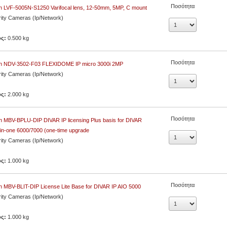
Ποσότητα
 LVF-5005N-S1250 Varifocal lens, 12-50mm, 5MP, C mount
ity Cameras (Ip/Network)
ος:
0.500 kg
Ποσότητα
h NDV-3502-F03 FLEXIDOME IP micro 3000i 2MP
ity Cameras (Ip/Network)
ος:
2.000 kg
Ποσότητα
 MBV-BPLU-DIP DIVAR IP licensing Plus basis for DIVAR
l-in-one 6000/7000 (one-time upgrade
ity Cameras (Ip/Network)
ος:
1.000 kg
Ποσότητα
 MBV-BLIT-DIP License Lite Base for DIVAR IP AIO 5000
ity Cameras (Ip/Network)
ος:
1.000 kg