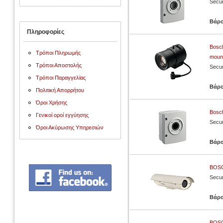
Secur
Βάρ
Πληροφορίες
Bosch
Τρόποι Πληρωμής
moun
Τρόποι Αποστολής
Secur
Τρόποι Παραγγελίας
Βάρ
Πολιτική Απορρήτου
Όροι Χρήσης
Bosc
Γενικοί οροί εγγύησης
Secur
Όροι Ακύρωσης Υπηρεσιών
Βάρ
BOSC
Secur
Βάρ
BOSC