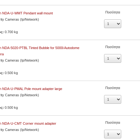
Ποσότητα
h NDA-U-WMT Pendant wall mount
ity Cameras (Ip/Network)
ος:
0.700 kg
Ποσότητα
h NDA-5020-PTBL Tinted Bubble for 5000i Autodome
ra
ity Cameras (Ip/Network)
ος:
0.500 kg
Ποσότητα
h NDA-U-PMAL Pole mount adapter large
ity Cameras (Ip/Network)
ος:
0.500 kg
Ποσότητα
h NDA-U-CMT Corner mount adapter
ity Cameras (Ip/Network)