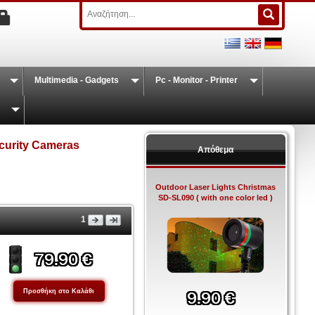
Multimedia - Gadgets
Pc - Monitor - Printer
curity Cameras
Απόθεμα
Outdoor Laser Lights Christmas
SD-SL090 ( with one color led )
1