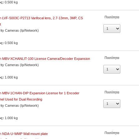
ος:
0.500 kg
Ποσότητα
 LVF-5003C-P2713 Varifocal lens, 2.7-13mm, 3MP, CS
t
ity Cameras (Ip/Network)
ος:
0.500 kg
Ποσότητα
h MBV-XCHANLIT-100 License Camera/Decoder Expansion
ity Cameras (Ip/Network)
ος:
1.000 kg
Ποσότητα
h MBV-1CHAN-DIP Expansion License for 1 Encoder
el Used for Dual Recording
ity Cameras (Ip/Network)
ος:
1.000 kg
Ποσότητα
h NDA-U-WMP Wall mount plate