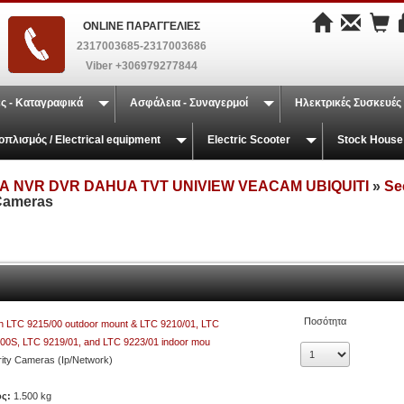
ONLINE ΠΑΡΑΓΓΕΛΙΕΣ
2317003685-2317003686
Viber +306979277844
ς - Καταγραφικά
Ασφάλεια - Συναγερμοί
Ηλεκτρικές Συσκευές
οπλισμός / Electrical equipment
Electric Scooter
Stock House
 NVR DVR DAHUA TVT UNIVIEW VEACAM UBIQUITI
»
Se
Cameras
Ποσότητα
h LTC 9215/00 outdoor mount & LTC 9210/01, LTC
00S, LTC 9219/01, and LTC 9223/01 indoor mou
ity Cameras (Ip/Network)
ος:
1.500 kg