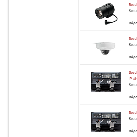
Bosch
Secur
Βάρ
Bosc
Secur
Βάρ
Bosch
IP al
Secur
Βάρ
Bosch
Secur
Βάρ