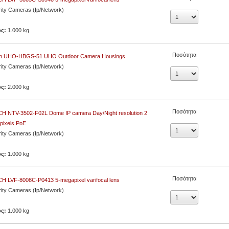
ity Cameras (Ip/Network)
ος:
1.000 kg
Ποσότητα
h UHO‐HBGS‐51 UHO Outdoor Camera Housings
ity Cameras (Ip/Network)
ος:
2.000 kg
Ποσότητα
H NTV-3502-F02L Dome IP camera Day/Night resolution 2
pixels PoE
ity Cameras (Ip/Network)
ος:
1.000 kg
Ποσότητα
H LVF-8008C-P0413 5-megapixel varifocal lens
ity Cameras (Ip/Network)
ος:
1.000 kg