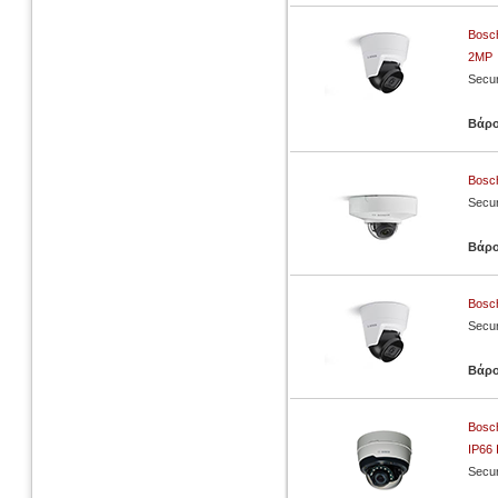
Bosch
2MP
Secur
Βάρ
Bosc
Secur
Βάρ
Bosc
Secur
Βάρ
Bosc
IP66 
Secur