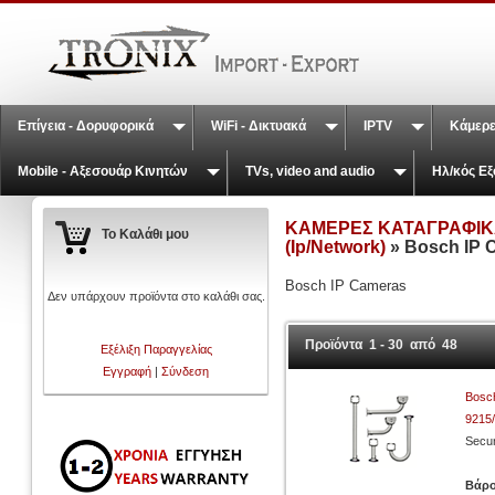
Επίγεια - Δορυφορικά
WiFi - Δικτυακά
IPTV
Κάμερε
Mobile - Αξεσουάρ Κινητών
TVs, video and audio
Ηλ/κός Εξ
ΚΑΜΕΡΕΣ ΚΑΤΑΓΡΑΦΙΚΑ
Το Καλάθι μου
(Ip/Network)
» Bosch IP 
Bosch IP Cameras
Δεν υπάρχουν προϊόντα στο καλάθι σας.
Προϊόντα 1 - 30 από 48
Εξέλιξη Παραγγελίας
Εγγραφή
|
Σύνδεση
Bosc
9215/
Secur
Βάρ