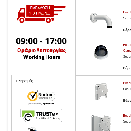
Bosc
Secur
Βάρ
Bosc
Came
Secur
Βάρ
Πληρωμές
Bosc
Secur
Βάρ
Bosc
Secur