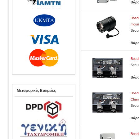
Βάρ
Bosch
moun
Secur
Βάρ
Bosc
Secur
Βάρ
Μεταφορικές Εταιρείες
Bosc
Chann
Secur
Βάρ
Bosc