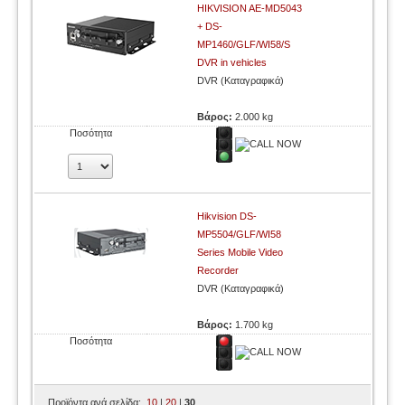
HIKVISION AE-MD5043
+ DS-
MP1460/GLF/WI58/S
DVR in vehicles
DVR (Καταγραφικά)
Βάρος:
2.000 kg
Ποσότητα
Hikvision DS-
MP5504/GLF/WI58
Series Mobile Video
Recorder
DVR (Καταγραφικά)
Βάρος:
1.700 kg
Ποσότητα
Προϊόντα ανά σελίδα:
10
|
20
|
30