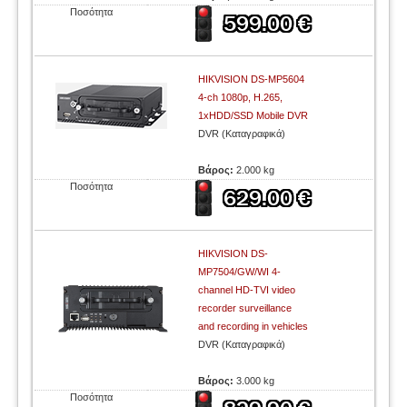
Ποσότητα
HIKVISION DS-MP5604
4-ch 1080p, H.265,
1xHDD/SSD Mobile DVR
DVR (Καταγραφικά)
Βάρος:
2.000 kg
Ποσότητα
HIKVISION DS-
MP7504/GW/WI 4-
channel HD-TVI video
recorder surveillance
and recording in vehicles
DVR (Καταγραφικά)
Βάρος:
3.000 kg
Ποσότητα