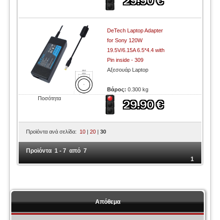
DeTech Laptop Adapter
for Sony 120W
19.5V/6.15A 6.5*4.4 with
Pin inside - 309
Αξεσουάρ Laptop
Βάρος:
0.300 kg
Ποσότητα
Προϊόντα ανά σελίδα:
10
|
20
|
30
Προϊόντα 1 - 7 από 7
1
Απόθεμα