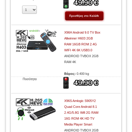
X96H Android 9.0 TV Box
Allwinner H603 2GB
RAM 16GB ROM 2.4G
WIFI 4K 6K USB3.0
ANDROID TVBOX 2GB
RAM 4K
Βάρος:
0.400 kg
Ποσότητα
X96S Amlogic S905Y2
Quad Core Android 8.1
2.4G/5.8G Wifi 2G RAM
16G ROM 4K HD TV
Media Player Smart
ANDROID TVBOX 2GB