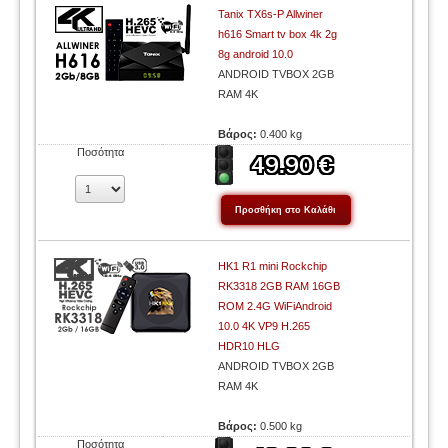
Tanix TX6s-P Allwiner
h616 Smart tv box 4k 2g
8g android 10.0
ANDROID TVBOX 2GB
RAM 4K
Βάρος:
0.400 kg
Ποσότητα
HK1 R1 mini Rockchip
RK3318 2GB RAM 16GB
ROM 2.4G WiFiAndroid
10.0 4K VP9 H.265
HDR10 HLG
ANDROID TVBOX 2GB
RAM 4K
Βάρος:
0.500 kg
Ποσότητα