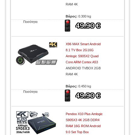
RAM 4K
Βάρος:
0.300 kg
Ποσότητα
X96 MAX Smart Android
8.1 TV Box 2G16G
Amlogic S905X2 Quad
Core ARM Cortex A53
ANDROID TVBOX 2GB
RAM 4K
Βάρος:
0.450 kg
Ποσότητα
Pendoo X10 Plus Amlogic
S905X3 4K 2GB DDR4
RAM 16G ROM Android
9.0 Set Top Box