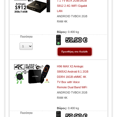
7.1 TV BOX 2GB/16GB
S912 2.4G WIFI Gigabit
LAN
ANDROID TVBOX 2GB
RAM 4K
Βάρος:
0.400 kg
Ποσότητα
H96 MAX X2 Amlogic
S905X2 Android 8.1 2GB
DDR4 16GB eMMC 4K
TV Box with Voice
Remote Dual Band WiFi
ANDROID TVBOX 2GB
RAM 4K
Βάρος:
0.400 kg
Ποσότητα