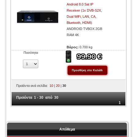
Android 8.0 Sat IP
Receiver (1x DVB-S2X,
Dual WiFi, LAN, CA,
Bluetooth, HDMI)
ANDROID TVBOX 2GB
RAM 4K
Βάρος:
0.700 kg
Ποσότητα
Προϊόντα ανά σελίδα:
10
|
20
|
30
Προϊόντα 1 - 30 από 30
1
Απόθεμα