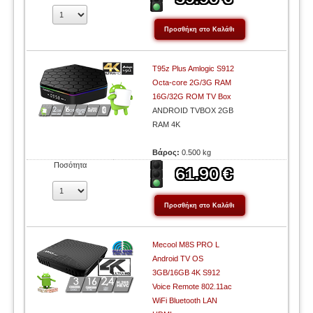
T95z Plus Amlogic S912
Octa-core 2G/3G RAM
16G/32G ROM TV Box
ANDROID TVBOX 2GB
RAM 4K
Βάρος:
0.500 kg
Ποσότητα
Mecool M8S PRO L
Android TV OS
3GB/16GB 4K S912
Voice Remote 802.11ac
WiFi Bluetooth LAN