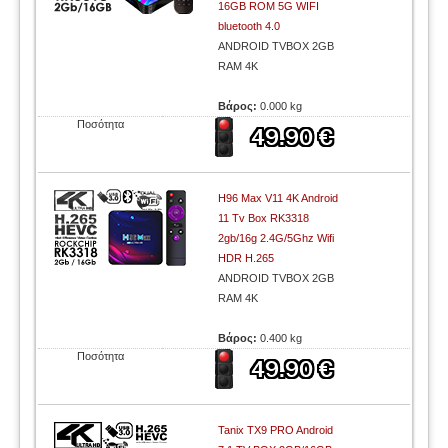
16GB ROM 5G WIFI
bluetooth 4.0
ANDROID TVBOX 2GB
RAM 4K
Βάρος:
0.000 kg
Ποσότητα
H96 Max V11 4K Android
11 Tv Box RK3318
2gb/16g 2.4G/5Ghz Wifi
HDR H.265
ANDROID TVBOX 2GB
RAM 4K
Βάρος:
0.400 kg
Ποσότητα
Tanix TX9 PRO Android