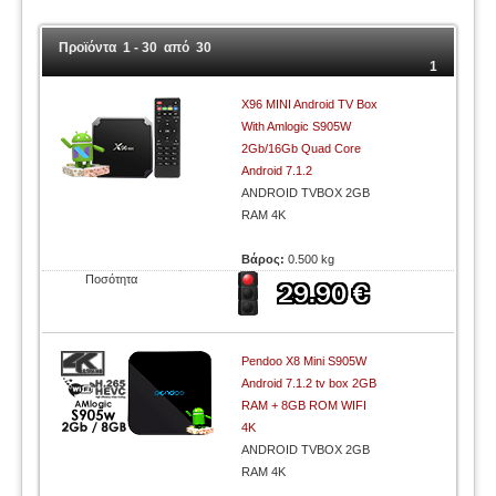
Προϊόντα 1 - 30 από 30
1
X96 MINI Android TV Box
With Amlogic S905W
2Gb/16Gb Quad Core
Android 7.1.2
ANDROID TVBOX 2GB
RAM 4K
Βάρος:
0.500 kg
Ποσότητα
Pendoo X8 Mini S905W
Android 7.1.2 tv box 2GB
RAM + 8GB ROM WIFI
4K
ANDROID TVBOX 2GB
RAM 4K