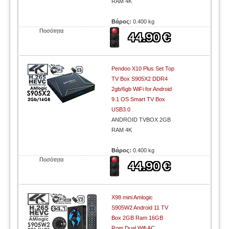
RAM 4K
Βάρος:
0.400 kg
Ποσότητα
Pendoo X10 Plus Set Top
TV Box S905X2 DDR4
2gb/6gb WiFi for Android
9.1 OS Smart TV Box
USB3.0
ANDROID TVBOX 2GB
RAM 4K
Βάρος:
0.400 kg
Ποσότητα
X98 mini Amlogic
S905W2 Android 11 TV
Box 2GB Ram 16GB
Rom Dual Wifi AC