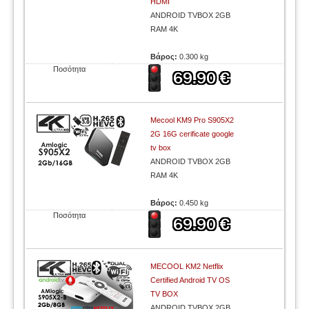
HDMI
ANDROID TVBOX 2GB
RAM 4K
Βάρος:
0.300 kg
Ποσότητα
Mecool KM9 Pro S905X2
2G 16G cerificate google
tv box
ANDROID TVBOX 2GB
RAM 4K
Βάρος:
0.450 kg
Ποσότητα
MECOOL KM2 Netflix
Certified Android TV OS
TV BOX
ANDROID TVBOX 2GB