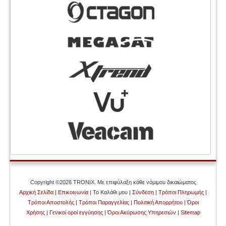
Copyright ©2026 TRONIX. Με επιφύλαξη κάθε νόμιμου δικαιώματος
Αρχική Σελίδα
|
Επικοινωνία
| Το Καλάθι μου |
Σύνδεση
|
Τρόποι Πληρωμής
|
Τρόποι Αποστολής
|
Τρόποι Παραγγελίας
|
Πολιτική Απορρήτου
|
Όροι
Χρήσης
|
Γενικοί οροί εγγύησης
|
Όροι Ακύρωσης Υπηρεσιών
|
Sitemap