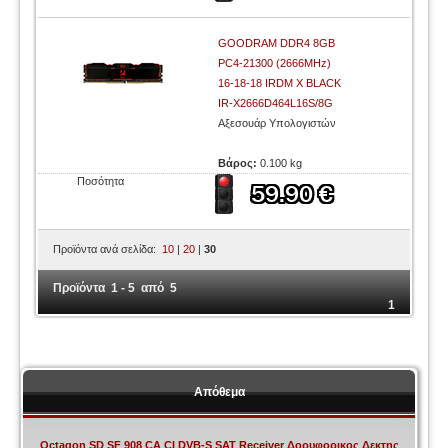
GOODRAM DDR4 8GB
PC4-21300 (2666MHz)
16-18-18 IRDM X BLACK
IR-X2666D464L16S/8G
Αξεσουάρ Υπολογιστών
Βάρος:
0.100 kg
Ποσότητα
Προϊόντα ανά σελίδα:
10
|
20
|
30
Προϊόντα 1 - 5 από 5
1
Απόθεμα
Octagon SD SF 908 CA CI DVB-S SAT Receiver Δορυφορικος Δεκτης